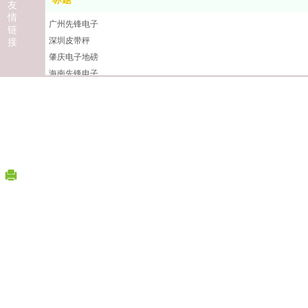
深圳建设（集团）有限公司
友
情
上海宝冶集团有限公司
广州先锋电子
链
深圳皮带秤
接
肇庆电子地磅
海南先锋电子
先锋电子衡器
江门先锋电子
地址：广东省惠州市惠城区三栋镇叶挺大道NEW湾区创意产业园B
肇庆先锋电子
10楼
清远先锋电子衡器
E-mail:331629653@qq.com
韶关先锋电子衡器
汕尾先锋电子
电话：0752-3231440 销售热线：13480555995 (刘先生 )
潮州无人值守称重设
版权所有：惠州市惠先锋称重设备惠州总公司致力于东莞地区地磅安装、销
中山汽车衡
佛山电子地磅
东莞地磅维修
珠海电子地磅
深圳地磅
湛江地磅
惠州地磅